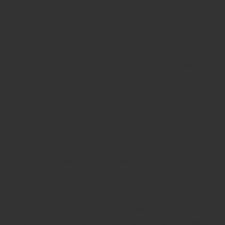
Zum Schluß noch die
Highlights
:
Wir arbeiten mit
absolut hochwertiger Kosmetik
und
tun damit Ihrer Haut nochmal etwas richtig Gutes!
Selbstverständlich können Sie alle Produkte, die wir
verwenden bei uns käuflich erwerben. Sie müssen also
nicht noch extra losfahren und hilflos vor dem
"Produktdschungel" stehen.
Zusätzlich wartet noch ein kleines
Willkommensgeschenk
auf Sie!
Ich freue mich schon jetzt auf Ihren Besuch!
P.S.: Dieses Event können Sie natürlich auch gemeinsam
mit Ihrer Freundin, Mutter, Tochter, Omi, Schwester,
Bruder oder Tante buchen! Die Person sollte nur
mindestens 35 Jahre oder älter
sein, denn gemeinsam