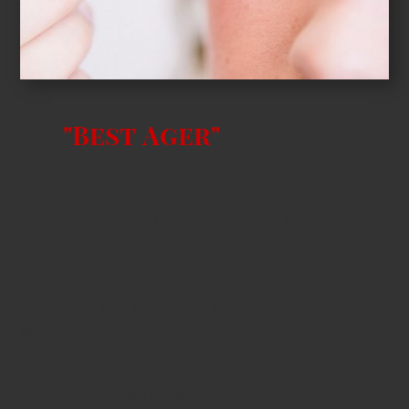
"Best
Ager"
Make-up
Workshop
mit nur 5 Produkten!
Sichern Sie sich einen Platz bei diesem "Best Ager"
Make-up Workshop, den Sie so noch nicht gesehen
haben!
Für WEN
eignet sich dieser Workshop: