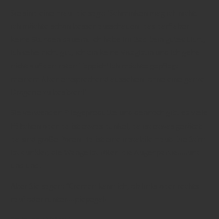
Sie sind eine Frau, die sagt: "Schminken mag ich nicht,
ich möchte schon besser ausschauen, das darf aber
keine Stunden dauern. Ich habe im Bad kein gutes Licht,
ich sehe nicht gut, ich bin keine Visagistin und ich gehe
nicht auf den roten Teppich! Ich möchte gepflegt
meinem Alter entsprechend aussehen, ohne eine ganze
Drogerie zu besitzen!"
Sie verwenden Pflegeprodukte und dennoch gibt es viele
Fältchen oder da ist etwas dunkel, da ist etwas gerötet,
da sind große Poren, da ist eine instabile Haut. Die Stirn
ist dunkler, die Wange ist röter, die Augenpartie.....und
und und.
Aber Sie sagen: "Cremen kann ich, ob links oder rechts,
rauf oder runter....piepegal!