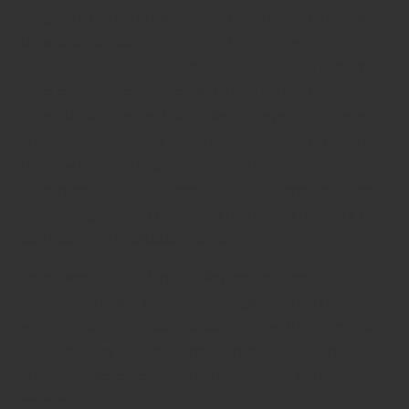
Mir geht es dabei um
Individualität
und nicht um ein
klassisches Muster, denn
SIE sollen sich wohlfühlen
und Ihre Schönheit zum Ausdruck bringen!
Wie schön
wäre es doch, wenn Sie endlich nicht mehr Angst zu
haben bräuchten, weil Sie vielleicht unvorteilhaft oder
"angemalt" aussehen? Sondern stattdessen sicher im
Umgang mit den für Sie
passenden Produkten
wären?
Zudem noch Ruck Zuck gemacht, da kinderleicht in der
Anwendung? Und das Beste: Es macht Ihnen Freude und
Sie haben mehr Selbstbewußtsein!
Sie müssen sich auch nicht alles merken, denn
selbstverständlich besteht die Möglichkeit jeden Schritt
zu
dokumentieren
, so dass Sie auch nach längerer Zeit
zu Hause alles nachvollziehen können und natürlich
dürfen Sie diese wertvollen Infos auch mit nach Hause
nehmen.