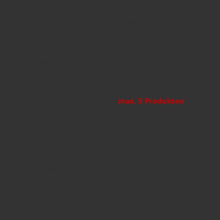
So ist der
Ablauf
:
Gemeinsam in einer
kleinen Gruppe (3 bis max. 5
Teilnehmer)
werden Sie mit einem leckeren
Willkommensgetränk
begrüßt und natürlich während
des Workshops mit
weiteren Getränken
versorgt.
Anschließend, nach Erklärung des Ablaufs, werden wir
Ihre Haut optimal
pflegen,
danach gehen wir in nur
wenigen Schritten und mit nur
max. 5 Produkten
alles
durch, was
SIE
für einen
schnellen und vor allem
natürlichen Make-up Look
benötigen.
Was gehört zu Ihrem natürlichen Make-up Look?
Ich zeige Ihnen, wie Sie sich mit ein paar Tipps und Tricks
einen tollen
einfachen Alltagslook
schminken und
diesen auch schnell bei Bedarf aufwerten können für
einen gelungenen Auftritt am Abend!