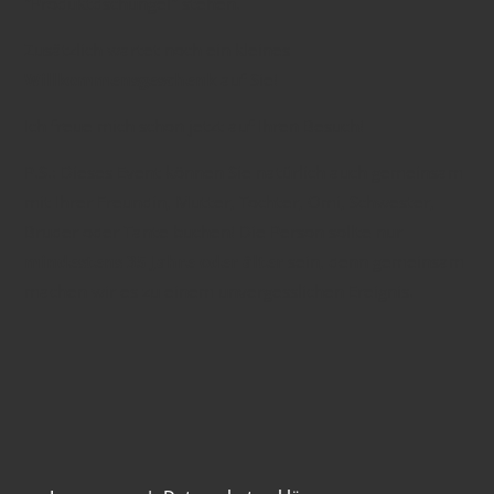
"Produktdschungel" stehen.
Zusätzlich wartet noch ein kleines
Willkommensgeschenk
auf Sie!
Ich freue mich schon jetzt auf Ihren Besuch!
P.S.: Dieses Event können Sie natürlich auch gemeinsam
mit Ihrer Freundin, Mutter, Tochter, Omi, Schwester,
Bruder oder Tante buchen! Die Person sollte nur
mindestens 35 Jahre oder älter
sein, denn gemeinsam
machen wir es zu einem unvergesslichen Ereignis.