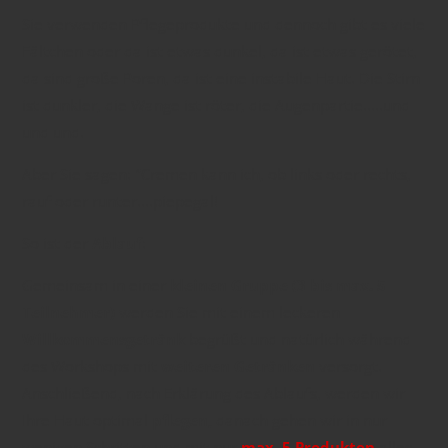
Sie verwenden Pflegeprodukte und dennoch gibt es viele
Fältchen oder da ist etwas dunkel, da ist etwas gerötet,
da sind große Poren, da ist eine instabile Haut. Die Stirn
ist dunkler, die Wange ist röter, die Augenpartie.....und
und und.
Aber Sie sagen: "Cremen kann ich, ob links oder rechts,
rauf oder runter....piepegal!
So ist der
Ablauf
:
Gemeinsam in einer
kleinen Gruppe (3 bis max. 5
Teilnehmer)
werden Sie mit einem leckeren
Willkommensgetränk
begrüßt und natürlich während
des Workshops mit
weiteren Getränken
versorgt.
Anschließend, nach Erklärung des Ablaufs, werden wir
Ihre Haut optimal
pflegen,
danach gehen wir in nur
wenigen Schritten und mit nur
max. 5 Produkten
alles