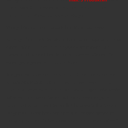
durch, was
SIE
für einen
schnellen und vor allem
natürlichen Make-up Look
benötigen.
Was gehört zu Ihrem natürlichen Make-up Look?
Ich zeige Ihnen, wie Sie sich mit ein paar Tipps und Tricks
einen tollen
einfachen Alltagslook
schminken und
diesen auch schnell bei Bedarf aufwerten können für
einen gelungenen Auftritt am Abend!
Mir geht es dabei um
Individualität
und nicht um ein
klassisches Muster, denn
SIE sollen sich wohlfühlen
und Ihre Schönheit zum Ausdruck bringen!
Wie schön
wäre es doch, wenn Sie endlich nicht mehr Angst zu
haben bräuchten, weil Sie vielleicht unvorteilhaft oder
"angemalt" aussehen? Sondern stattdessen sicher im
Umgang mit den für Sie
passenden Produkten
wären?