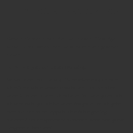
mit nur 5 Produkten!
Sichern Sie sich einen Platz bei diesem "Best Ager"
Make-up Workshop, den Sie so noch nicht gesehen
haben!
Für WEN
eignet sich dieser Workshop:
Sie sind eine Frau, die sagt: "Schminken mag ich nicht,
ich möchte schon besser ausschauen, das darf aber
keine Stunden dauern. Ich habe im Bad kein gutes Licht,
ich sehe nicht gut, ich bin keine Visagistin und ich gehe
nicht auf den roten Teppich! Ich möchte gepflegt
meinem Alter entsprechend aussehen, ohne eine ganze
Drogerie zu besitzen!"