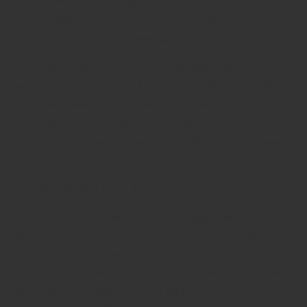
Zudem noch Ruck Zuck gemacht, da kinderleicht in der
Anwendung? Und das Beste: Es macht Ihnen Freude und
Sie haben mehr Selbstbewußtsein!
Sie müssen sich auch nicht alles merken, denn
selbstverständlich besteht die Möglichkeit jeden Schritt
zu
dokumentieren
, so dass Sie auch nach längerer Zeit
zu Hause alles nachvollziehen können und natürlich
dürfen Sie diese wertvollen Infos auch mit nach Hause
nehmen.
Zum Schluß noch die
Highlights
:
Wir arbeiten mit
absolut hochwertiger Kosmetik
und
tun damit Ihrer Haut nochmal etwas richtig Gutes!
Selbstverständlich können Sie alle Produkte, die wir
verwenden bei uns käuflich erwerben. Sie müssen also
nicht noch extra losfahren und hilflos vor dem